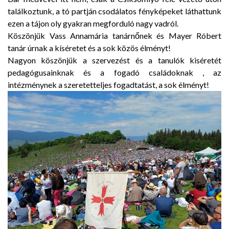
találkoztunk, a tó partján csodálatos fényképeket láthattunk
ezen a tájon oly gyakran megforduló nagy vadról.
Köszönjük Vass Annamária tanárnőnek és Mayer Róbert
tanár úrnak a kíséretet és a sok közös élményt!
Nagyon köszönjük a szervezést és a tanulók kiséretét
pedagógusainknak és a fogadó családoknak , az
intézménynek a szeretetteljes fogadtatást, a sok élményt!