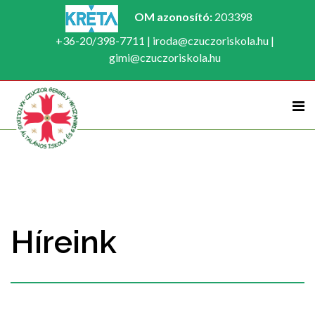
OM azonosító:
203398
+36-20/398-7711 | iroda@czuczoriskola.hu |
gimi@czuczoriskola.hu
Híreink