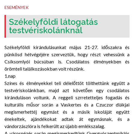
ESEMÉNYEK
Székelyföldi látogatás
testvériskolánknál
Székelyföldi kirándulásunkat május 21-27. időszakra és
pünkösd hétvégéjére szerveztük, hogy részt vehessünk a
Csíksomlyói búcsúban is. Csodálatos élményekben és
örömteli találkozásokban volt részünk.
1.nap
Színes és élményekkel teli délelőttöt tölthettünk együtt a
testvériskolánkban, majd azt követően egy csodálatos
kiránduláson voltunk. A reggeli szrretetteljes fogadás és
kulturális műsor során a Vaskertes és a Czuczor diákjai
megismerhettéj egymást és a másik iskoláját együtt
énekeltek, ajándékokat adtak át egymásnak, és a
vándorzászlóra is felkerült az újabb emlékszalag.
A városnézés során megismerkedtünk Gyergyószentmiklós