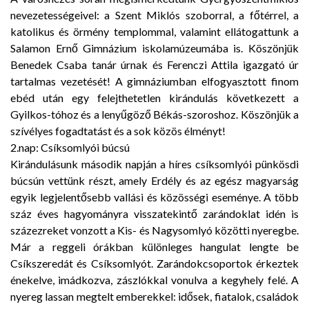
nevezetességeivel: a Szent Miklós szoborral, a főtérrel, a
katolikus és örmény templommal, valamint ellátogattunk a
Salamon Ernő Gimnázium iskolamúzeumába is. Köszönjük
Benedek Csaba tanár úrnak és Ferenczi Attila igazgató úr
tartalmas vezetését! A gimnáziumban elfogyasztott finom
ebéd után egy felejthetetlen kirándulás következett a
Gyilkos-tóhoz és a lenyűgöző Békás-szoroshoz. Köszönjük a
szívélyes fogadtatást és a sok közös élményt!
2.nap: Csíksomlyói búcsú
Kirándulásunk második napján a híres csíksomlyói pünkösdi
búcsún vettünk részt, amely Erdély és az egész magyarság
egyik legjelentősebb vallási és közösségi eseménye. A több
száz éves hagyományra visszatekintő zarándoklat idén is
százezreket vonzott a Kis- és Nagysomlyó közötti nyeregbe.
Már a reggeli órákban különleges hangulat lengte be
Csíkszeredát és Csíksomlyót. Zarándokcsoportok érkeztek
énekelve, imádkozva, zászlókkal vonulva a kegyhely felé. A
nyereg lassan megtelt emberekkel: idősek, fiatalok, családok