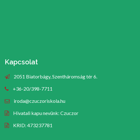
Kapcsolat
2051 Biatorbágy, Szentháromság tér 6.
+36-20/398-7711
iroda@czuczoriskola.hu
Hivatali kapu nevünk: Czuczor
KRID: 473237781