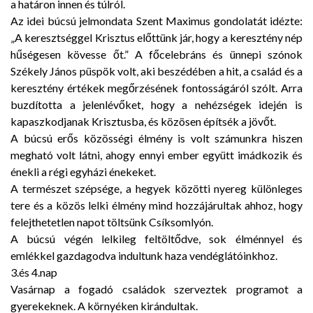
a határon innen és túlról.
Az idei búcsú jelmondata Szent Maximus gondolatát idézte:
„A keresztséggel Krisztus előttünk jár, hogy a keresztény nép
hűségesen kövesse őt.” A főcelebráns és ünnepi szónok
Székely János püspök volt, aki beszédében a hit, a család és a
keresztény értékek megőrzésének fontosságáról szólt. Arra
buzdította a jelenlévőket, hogy a nehézségek idején is
kapaszkodjanak Krisztusba, és közösen építsék a jövőt.
A búcsú erős közösségi élmény is volt számunkra hiszen
megható volt látni, ahogy ennyi ember együtt imádkozik és
énekli a régi egyházi énekeket.
A természet szépsége, a hegyek közötti nyereg különleges
tere és a közös lelki élmény mind hozzájárultak ahhoz, hogy
felejthetetlen napot töltsünk Csíksomlyón.
A búcsú végén lelkileg feltöltődve, sok élménnyel és
emlékkel gazdagodva indultunk haza vendéglátóinkhoz.
3.és 4.nap
Vasárnap a fogadó családok szerveztek programot a
gyerekeknek. A környéken kirándultak.