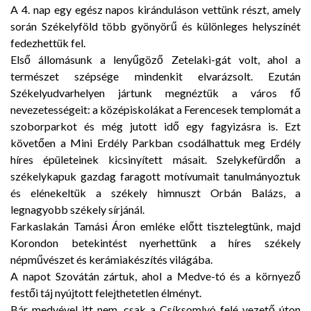
A 4. nap egy egész napos kiránduláson vettünk részt, amely
során Székelyföld több gyönyörű és különleges helyszínét
fedezhettük fel.
Első állomásunk a lenyűgöző Zetelaki-gát volt, ahol a
természet szépsége mindenkit elvarázsolt. Ezután
Székelyudvarhelyen jártunk megnéztük a város fő
nevezetességeit: a középiskolákat a Ferencesek templomát a
szoborparkot és még jutott idő egy fagyizásra is. Ezt
követően a Mini Erdély Parkban csodálhattuk meg Erdély
híres épületeinek kicsinyített másait. Szelykefürdőn a
székelykapuk gazdag faragott motívumait tanulmányoztuk
és elénekeltük a székely himnuszt Orbán Balázs, a
legnagyobb székely sírjánál.
Farkaslakán Tamási Áron emléke előtt tisztelegtünk, majd
Korondon betekintést nyerhettünk a híres székely
népművészet és kerámiakészítés világába.
A napot Szovátán zártuk, ahol a Medve-tó és a környező
festői táj nyújtott felejthetetlen élményt.
Bár medvével itt nem, csak a Csíksomlyó felé vezető úton