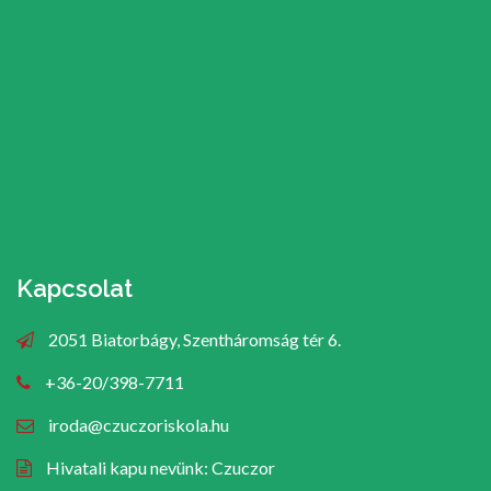
Kapcsolat
2051 Biatorbágy, Szentháromság tér 6.
+36-20/398-7711
iroda@czuczoriskola.hu
Hivatali kapu nevünk: Czuczor