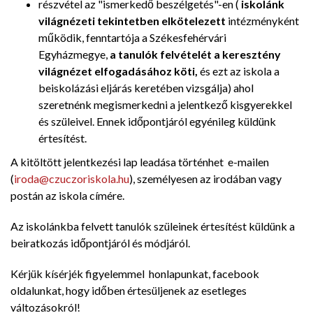
részvétel az "ismerkedő beszélgetés"-en (
iskolánk
világnézeti tekintetben elkötelezett
intézményként
működik, fenntartója a Székesfehérvári
Egyházmegye,
a tanulók felvételét a keresztény
világnézet elfogadásához köti,
és ezt az iskola a
beiskolázási eljárás keretében vizsgálja) ahol
szeretnénk megismerkedni a jelentkező kisgyerekkel
és szüleivel. Ennek időpontjáról egyénileg küldünk
értesítést.
A kitöltött jelentkezési lap leadása történhet e-mailen
(
iroda@czuczoriskola.hu
), személyesen az irodában vagy
postán az iskola címére.
Az iskolánkba felvett tanulók szüleinek értesítést küldünk a
beiratkozás időpontjáról és módjáról.
Kérjük kísérjék figyelemmel honlapunkat, facebook
oldalunkat, hogy időben értesüljenek az esetleges
változásokról!