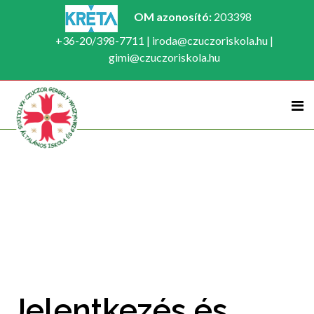
OM azonosító:
203398
+36-20/398-7711 | iroda@czuczoriskola.hu |
gimi@czuczoriskola.hu
Jelentkezés és